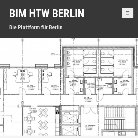
D
BIM HTW BERLIN
i
r
e
Die Plattform für Berlin
k
t
z
u
m
I
n
h
a
l
t